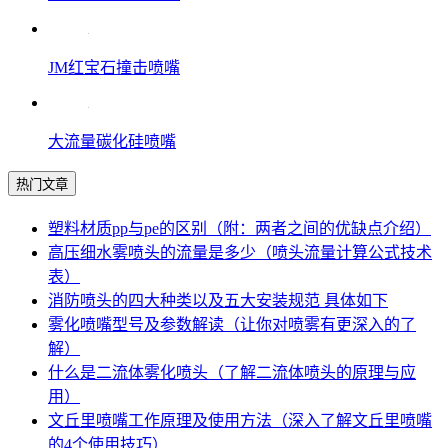
JM红宝石撞击喷嘴
大流量碳化硅喷嘴
热门文章
塑料材质pp与pe的区别（附：两者之间的优缺点介绍）
高压细水雾喷头的流量是多少（喷头流量计算公式技术
表）
消防喷头的四大种类以及五大安装规范 具体如下
雾化喷嘴型号及参数解读（让你对喷雾有更深入的了
解）
什么是二流体雾化喷头（了解二流体喷头的原理与应
用）
文丘里喷嘴工作原理及使用方法（深入了解文丘里喷嘴
的4个使用技巧）