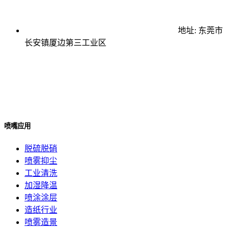
地址: 东莞市
长安镇厦边第三工业区
喷嘴应用
脱硫脱硝
喷雾抑尘
工业清洗
加湿降温
喷涂涂层
造纸行业
喷雾造景