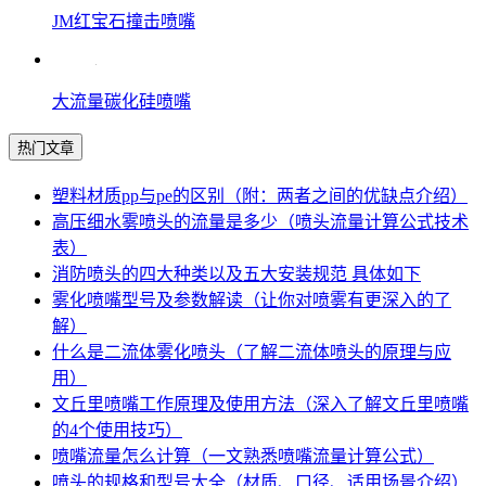
JM红宝石撞击喷嘴
大流量碳化硅喷嘴
热门文章
塑料材质pp与pe的区别（附：两者之间的优缺点介绍）
高压细水雾喷头的流量是多少（喷头流量计算公式技术
表）
消防喷头的四大种类以及五大安装规范 具体如下
雾化喷嘴型号及参数解读（让你对喷雾有更深入的了
解）
什么是二流体雾化喷头（了解二流体喷头的原理与应
用）
文丘里喷嘴工作原理及使用方法（深入了解文丘里喷嘴
的4个使用技巧）
喷嘴流量怎么计算（一文熟悉喷嘴流量计算公式）
喷头的规格和型号大全（材质、口径、适用场景介绍）