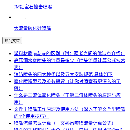
JM红宝石撞击喷嘴
大流量碳化硅喷嘴
热门文章
塑料材质pp与pe的区别（附：两者之间的优缺点介绍）
高压细水雾喷头的流量是多少（喷头流量计算公式技术
表）
消防喷头的四大种类以及五大安装规范 具体如下
雾化喷嘴型号及参数解读（让你对喷雾有更深入的了
解）
什么是二流体雾化喷头（了解二流体喷头的原理与应
用）
文丘里喷嘴工作原理及使用方法（深入了解文丘里喷嘴
的4个使用技巧）
喷嘴流量怎么计算（一文熟悉喷嘴流量计算公式）