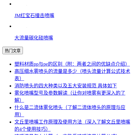
JM红宝石撞击喷嘴
大流量碳化硅喷嘴
热门文章
塑料材质pp与pe的区别（附：两者之间的优缺点介绍）
高压细水雾喷头的流量是多少（喷头流量计算公式技术
表）
消防喷头的四大种类以及五大安装规范 具体如下
雾化喷嘴型号及参数解读（让你对喷雾有更深入的了
解）
什么是二流体雾化喷头（了解二流体喷头的原理与应
用）
文丘里喷嘴工作原理及使用方法（深入了解文丘里喷嘴
的4个使用技巧）