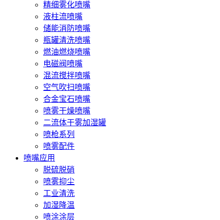
精细雾化喷嘴
液柱流喷嘴
储能消防喷嘴
瓶罐清洗喷嘴
燃油燃烧喷嘴
电磁阀喷嘴
混流搅拌喷嘴
空气吹扫喷嘴
合金宝石喷嘴
喷雾干燥喷嘴
二流体干雾加湿罐
喷枪系列
喷雾配件
喷嘴应用
脱硫脱硝
喷雾抑尘
工业清洗
加湿降温
喷涂涂层