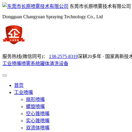
东莞市长原喷雾技术有限公司
Dongguan Changyuan Spraying Technology Co., Ltd
服务热线(微信同号)：
138-2575-8319
深耕20多年 · 国家高新技
工业喷嘴
喷雾系统
罐体清洗设备
首页
工业喷嘴
扇形喷嘴
螺旋喷嘴
空心锥喷嘴
实心锥喷嘴
双流体喷嘴