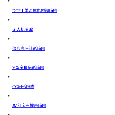
DCF-L单流体电磁阀喷嘴
无人机喷嘴
薄片高压针形喷嘴
V型窄角扇形喷嘴
CC扇形喷嘴
JM红宝石撞击喷嘴