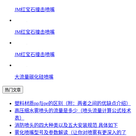
JM红宝石撞击喷嘴
JM红宝石撞击喷嘴
JM红宝石撞击喷嘴
大流量碳化硅喷嘴
热门文章
塑料材质pp与pe的区别（附：两者之间的优缺点介绍）
高压细水雾喷头的流量是多少（喷头流量计算公式技术
表）
消防喷头的四大种类以及五大安装规范 具体如下
雾化喷嘴型号及参数解读（让你对喷雾有更深入的了