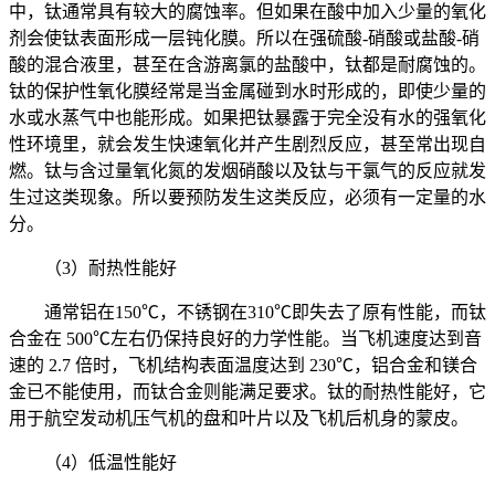
中，钛通常具有较大的腐蚀率。但如果在酸中加入少量的氧化
剂会使钛表面形成一层钝化膜。所以在强硫酸-硝酸或盐酸-硝
酸的混合液里，甚至在含游离氯的盐酸中，钛都是耐腐蚀的。
钛的保护性氧化膜经常是当金属碰到水时形成的，即使少量的
水或水蒸气中也能形成。如果把钛暴露于完全没有水的强氧化
性环境里，就会发生快速氧化并产生剧烈反应，甚至常出现自
燃。钛与含过量氧化氮的发烟硝酸以及钛与干氯气的反应就发
生过这类现象。所以要预防发生这类反应，必须有一定量的水
分。
（3）耐热性能好
通常铝在150℃，不锈钢在310℃即失去了原有性能，而钛
合金在 500℃左右仍保持良好的力学性能。当飞机速度达到音
速的 2.7 倍时，飞机结构表面温度达到 230℃，铝合金和镁合
金已不能使用，而钛合金则能满足要求。钛的耐热性能好，它
用于航空发动机压气机的盘和叶片以及飞机后机身的蒙皮。
（4）低温性能好