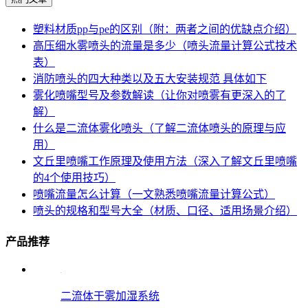
塑料材质pp与pe的区别（附：两者之间的优缺点介绍）
高压细水雾喷头的流量是多少（喷头流量计算公式技术
表）
消防喷头的四大种类以及五大安装规范 具体如下
雾化喷嘴型号及参数解读（让你对喷雾有更深入的了
解）
什么是二流体雾化喷头（了解二流体喷头的原理与应
用）
文丘里喷嘴工作原理及使用方法（深入了解文丘里喷嘴
的4个使用技巧）
喷嘴流量怎么计算（一文熟悉喷嘴流量计算公式）
喷头的规格和型号大全（材质、口径、适用场景介绍）
产品推荐
二流体干雾加湿系统