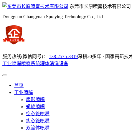
东莞市长原喷雾技术有限公司
Dongguan Changyuan Spraying Technology Co., Ltd
服务热线(微信同号)：
138-2575-8319
深耕20多年 · 国家高新技
工业喷嘴
喷雾系统
罐体清洗设备
首页
工业喷嘴
扇形喷嘴
螺旋喷嘴
空心锥喷嘴
实心锥喷嘴
双流体喷嘴