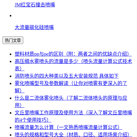
JM红宝石撞击喷嘴
大流量碳化硅喷嘴
热门文章
塑料材质pp与pe的区别（附：两者之间的优缺点介绍）
高压细水雾喷头的流量是多少（喷头流量计算公式技术
表）
消防喷头的四大种类以及五大安装规范 具体如下
雾化喷嘴型号及参数解读（让你对喷雾有更深入的了
解）
什么是二流体雾化喷头（了解二流体喷头的原理与应
用）
文丘里喷嘴工作原理及使用方法（深入了解文丘里喷嘴
的4个使用技巧）
喷嘴流量怎么计算（一文熟悉喷嘴流量计算公式）
喷头的规格和型号大全（材质、口径、适用场景介绍）