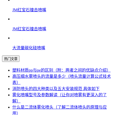
JM红宝石撞击喷嘴
JM红宝石撞击喷嘴
大流量碳化硅喷嘴
热门文章
塑料材质pp与pe的区别（附：两者之间的优缺点介绍）
高压细水雾喷头的流量是多少（喷头流量计算公式技术
表）
消防喷头的四大种类以及五大安装规范 具体如下
雾化喷嘴型号及参数解读（让你对喷雾有更深入的了
解）
什么是二流体雾化喷头（了解二流体喷头的原理与应
用）