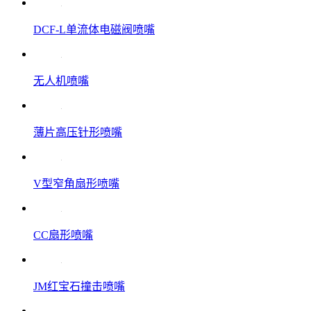
DCF-L单流体电磁阀喷嘴
无人机喷嘴
薄片高压针形喷嘴
V型窄角扇形喷嘴
CC扇形喷嘴
JM红宝石撞击喷嘴