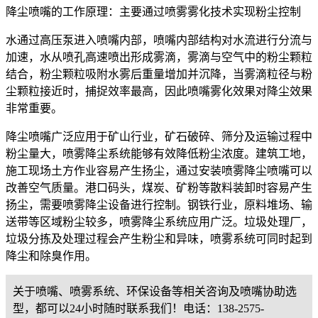
降尘喷嘴的工作原理：主要通过喷雾雾化技术实现粉尘控制
水通过高压泵进入喷嘴内部，喷嘴内部结构对水流进行分流与
加速，水从喷孔高速喷出形成雾滴，雾滴与空气中的粉尘颗粒
结合，粉尘颗粒吸附水雾后重量增加并沉降，当雾滴粒径与粉
尘颗粒接近时，捕捉效率最高，因此喷嘴雾化效果对降尘效果
非常重要。
降尘喷嘴广泛应用于矿山行业，矿石破碎、筛分及运输过程中
粉尘量大，喷雾降尘系统能够有效降低粉尘浓度。建筑工地，
施工现场土方作业容易产生扬尘，通过安装喷雾降尘喷嘴可以
改善空气质量。港口码头，煤炭、矿粉等散料装卸时容易产生
扬尘，需要喷雾降尘设备进行控制。钢铁行业，原料堆场、输
送带等区域粉尘较多，喷雾降尘系统应用广泛。垃圾处理厂，
垃圾分拣及处理过程会产生粉尘和异味，喷雾系统可同时起到
降尘和除臭作用。
关于喷嘴、喷雾系统、环保设备等相关咨询及喷嘴协助选
型，都可以24小时随时联系我们！电话：138-2575-