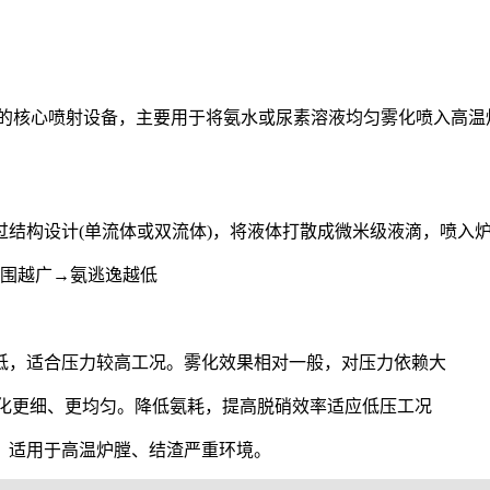
统中的核心喷射设备，主要用于将氨水或尿素溶液均匀雾化喷入高
过结构设计(单流体或双流体)，将液体打散成微米级液滴，
喷入炉
范围越广→氨逃逸越低
低，适合压力较高工况。
雾化效果相对一般，对压力依赖大
化更细、更均匀。降低氨耗，
提高脱硝效率适应低压工况
。
适用于高温炉膛、
结渣严重环境。