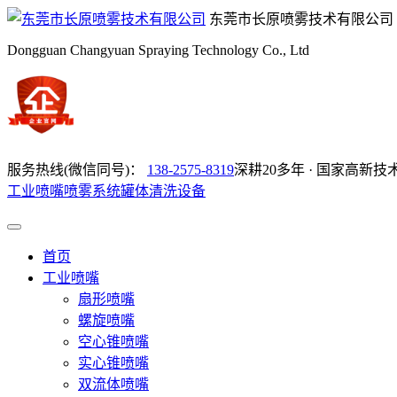
东莞市长原喷雾技术有限公司
Dongguan Changyuan Spraying Technology Co., Ltd
服务热线(微信同号)：
138-2575-8319
深耕20多年 · 国家高新技
工业喷嘴
喷雾系统
罐体清洗设备
首页
工业喷嘴
扇形喷嘴
螺旋喷嘴
空心锥喷嘴
实心锥喷嘴
双流体喷嘴