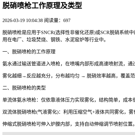
脱硝喷枪工作原理及类型
2026-03-19 10:04:38
阅读量：697
脱硝喷枪是应用于SNCR(选择性非催化还原)或SCR脱硝系
用在电厂、垃圾焚烧、钢铁、水泥窑炉等行业中。
一、脱硝喷枪的工作原理
氨水通过输送管道进入喷枪，
在喷嘴内部形成高速喷射流，
通
雾化越细→反应越充分，
分布越均匀 → 脱硝效率越高，覆盖
二、脱硝喷枪的类型
单流体氨水喷枪：
仅依靠液体压力实现雾化，结构简单，成本
双流体脱硝喷枪(气液雾化)：
利用压缩空气+液体共同雾化，雾
伸缩式脱硝喷枪可伸入炉膛内部，
支持自动伸缩调节喷射位置