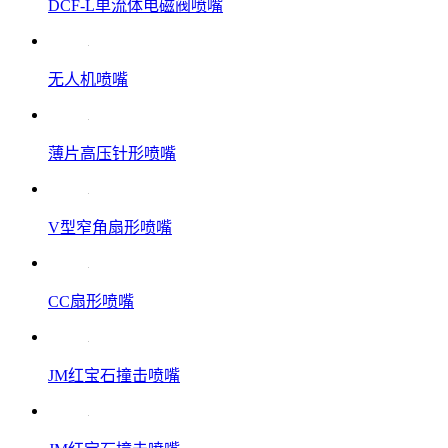
DCF-L单流体电磁阀喷嘴
无人机喷嘴
薄片高压针形喷嘴
V型窄角扇形喷嘴
CC扇形喷嘴
JM红宝石撞击喷嘴