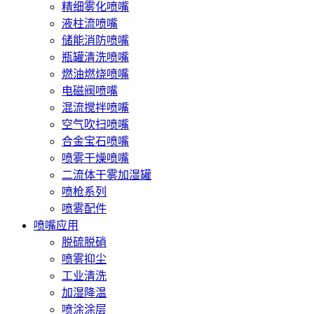
精细雾化喷嘴
液柱流喷嘴
储能消防喷嘴
瓶罐清洗喷嘴
燃油燃烧喷嘴
电磁阀喷嘴
混流搅拌喷嘴
空气吹扫喷嘴
合金宝石喷嘴
喷雾干燥喷嘴
二流体干雾加湿罐
喷枪系列
喷雾配件
喷嘴应用
脱硫脱硝
喷雾抑尘
工业清洗
加湿降温
喷涂涂层