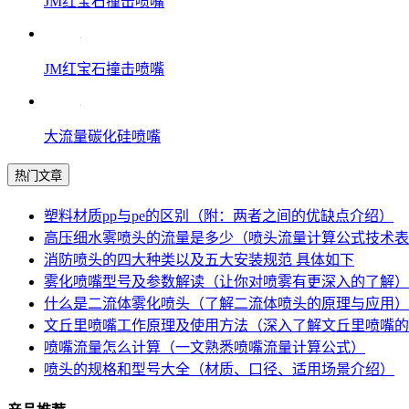
JM红宝石撞击喷嘴
JM红宝石撞击喷嘴
大流量碳化硅喷嘴
热门文章
塑料材质pp与pe的区别（附：两者之间的优缺点介绍）
高压细水雾喷头的流量是多少（喷头流量计算公式技术表
消防喷头的四大种类以及五大安装规范 具体如下
雾化喷嘴型号及参数解读（让你对喷雾有更深入的了解）
什么是二流体雾化喷头（了解二流体喷头的原理与应用）
文丘里喷嘴工作原理及使用方法（深入了解文丘里喷嘴的
喷嘴流量怎么计算（一文熟悉喷嘴流量计算公式）
喷头的规格和型号大全（材质、口径、适用场景介绍）