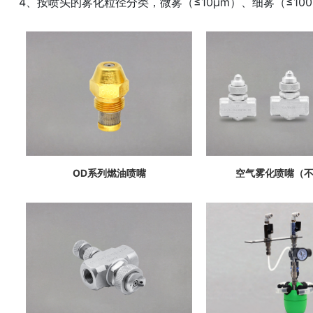
4、按喷头的雾化粒径分类，微雾（≤10μm）、细雾（≤100
OD系列燃油喷嘴
空气雾化喷嘴（