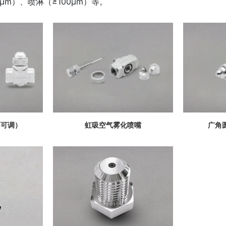
μm）、喷淋（≥100μm）等。
不可调）
虹吸空气雾化喷嘴
广角