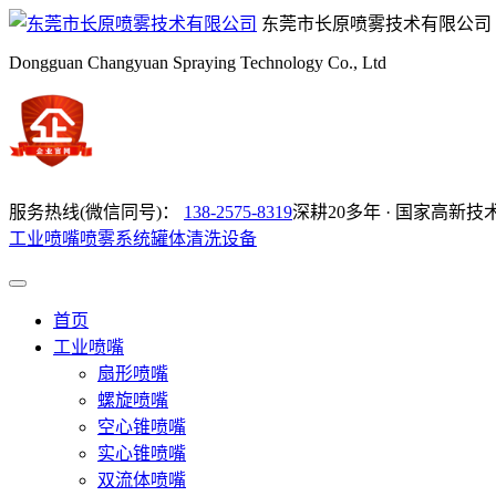
东莞市长原喷雾技术有限公司
Dongguan Changyuan Spraying Technology Co., Ltd
服务热线(微信同号)：
138-2575-8319
深耕20多年 · 国家高新技
工业喷嘴
喷雾系统
罐体清洗设备
首页
工业喷嘴
扇形喷嘴
螺旋喷嘴
空心锥喷嘴
实心锥喷嘴
双流体喷嘴